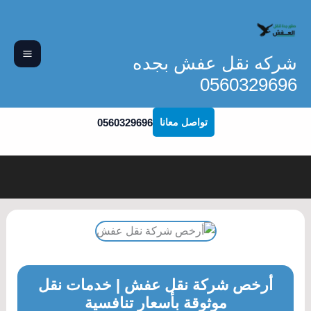
خطي
لى
لمحتوى
شركه نقل عفش بجده
0560329696
0560329696
تواصل معانا
أرخص شركة نقل عفش | خدمات نقل
موثوقة بأسعار تنافسية