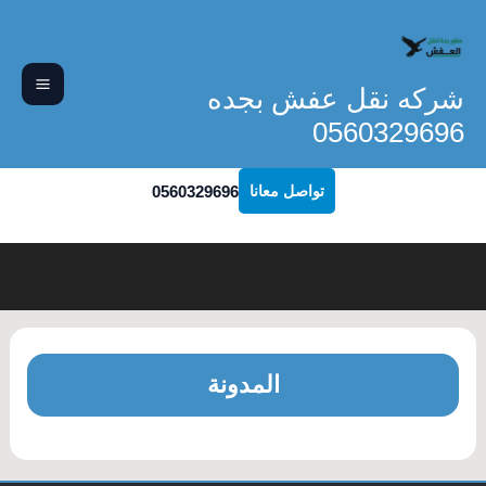
خطي
لى
لمحتوى
شركه نقل عفش بجده
0560329696
0560329696
تواصل معانا
المدونة