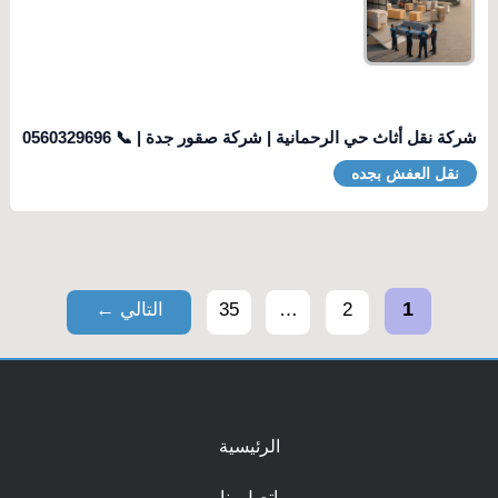
شركة نقل أثاث حي الرحمانية | شركة صقور جدة | 📞 0560329696
نقل العفش بجده
1
2
…
35
التالي
←
الرئيسية
اتصل بنا