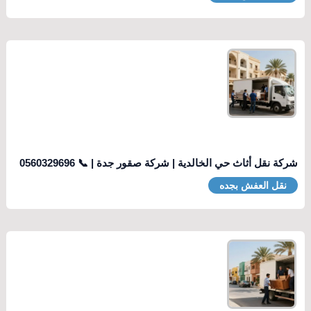
شركة نقل أثاث حي الخالدية | شركة صقور جدة | 📞 0560329696
نقل العفش بجده