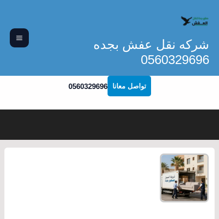
خطي
لى
لمحتوى
شركه نقل عفش بجده
0560329696
0560329696
تواصل معانا