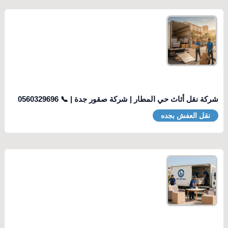
شركة نقل أثاث حي المطار | شركة صقور جدة | 📞 0560329696
نقل العفش بجده