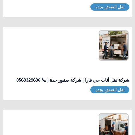
نقل العفش بجده
شركة نقل أثاث حي قارا | شركة صقور جدة | 📞 0560329696
نقل العفش بجده