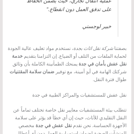
عملية انتقال تجاري، حيث يضمن الحفاظ
على تدفق العمل دون انقطاع.”
خبير لوجستي
بصفتنا
شركة نقل اثاث بجدة
، نستخدم مواد تغليف عالية الجودة
لحماية الملفات من التلف أو الضياع. إن التزامنا بتقديم
خدمة
نقل عفش بأمان في جدة
يمنحك الطمأنينة الكاملة بأن وثائق
شركتك الهامة في أيدٍ أمينة، مع توفير
ضمان سلامة المقتنيات
طوال فترة النقل.
نقل عفش للمستشفيات والمراكز الطبية في جدة
تتطلب بيئة المستشفيات معايير نقل خاصة تختلف تماماً عن
النقل التقليدي للأثاث، حيث إن أي خطأ قد يؤثر على سلامة
الأجهزة الحساسة. نحن نقدم
نقل عفش في جدة
مخصص
للمنشآت الصحية لضمان استمرارية العمل دون أي أعطال