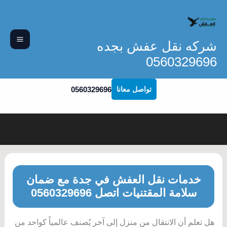
خطي
لى
لمحتوى
شركه نقل عفش بجده
0560329696
0560329696
تواصل معانا
خدمات نقل العفش في جدة مع ضمان
سلامة المقتنيات اتصل 0560329696
هل تعلم أن الانتقال من منزل إلى آخر يُصنف عالمياً كواحد من