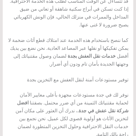
قد تتساءل عن الوقت المناسب لطلب هذه الخدمة الاحترافية.
إذا كنت تسكن في أبراج سكنية شاهقة أو تعاني من ضيق
المداخل والممرات في منزلك الحالي، فإن الونش الكهربائي
يصبح ضرورة لا غنى عنها.
كما ننصح باستخدام هذه الخدمة عند امتلاك قطع أثاث ضخمة لا
يمكن تفكيكها أو نقلها عبر المصاعد العادية. نحن نضع بين يديك
أفضل
خدمات نقل العفش بجدة
لضمان وصول مقتنياتك إلى
وجهتها الجديدة بأمان تام ودون أي أضرار.
توفير مستودعات آمنة لنقل العفش مع التخزين بجدة
نوفر لك في جدة مستودعات مجهزة بأعلى معايير الأمان
لحماية مقتنياتك الثمينة من أي ضرر محتمل. بصفتنا
افضل
شركة نقل عفش في جدة.
، ندرك أن العثور على مكان آمن
لتخزين الأثاث هو أولوية قصوى لكل عميل. نحن نجمع بين
خدمات النقل الاحترافية وحلول التخزين المتطورة لضمان
راحة بالك التامة.