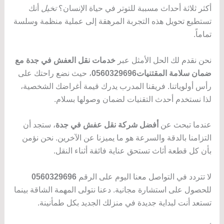
أكثر ثلاثة أحداث مسببة للتوتر في حياة الإنسان؟
تخيل
أنك
تستطيع تحويل هذه التجربة المرهقة إلى عملية منظمة وسلسة
تماماً.
نحن نقدم لك الحل الأمثل عبر
خدمات نقل العفش في جدة مع
ضمان سلامة المقتنيات0560329696
، حيث نضع راحتك على
رأس أولوياتنا. فريقنا المدرب يدرك قيمة أغراضك الشخصية،
لذا نستخدم أحدث التقنيات لضمان وصولها بسلام.
عندما تبحث عن
أفضل شركة نقل عفش في جدة
، ستجد أن
التزامنا بالدقة والسرعة هو ما يميزنا عن الآخرين. نحن نؤمن
بأن كل قطعة أثاث تستحق عناية فائقة أثناء النقل.
لا تتردد في التواصل معنا اليوم على الرقم
0560329696
للحصول على استشارة مجانية. دعنا نتولى المهمة الشاقة بينما
تستعد أنت لبداية جديدة في منزلك الجديد بكل طمأنينة.