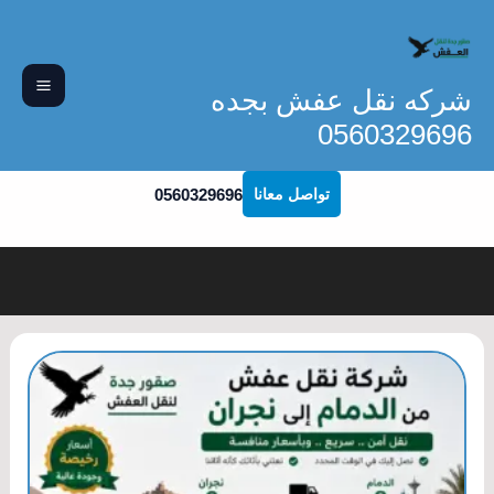
خطي
لى
لمحتوى
شركه نقل عفش بجده
0560329696
0560329696
تواصل معانا