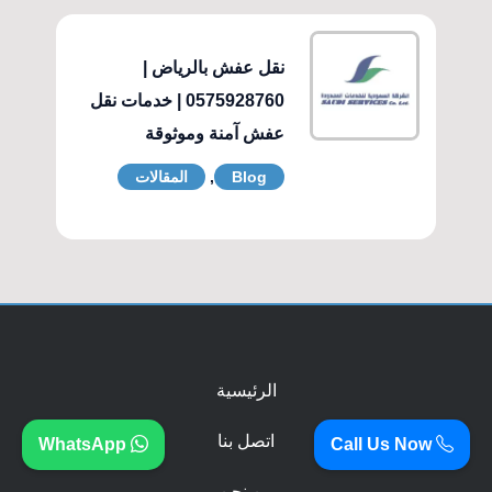
نقل عفش بالرياض |
0575928760 | خدمات نقل
عفش آمنة وموثوقة
Blog
,
المقالات
الرئيسية
اتصل بنا
WhatsApp
Call Us Now
من نحن