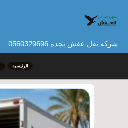
خطي
لى
لمحتوى
شركه نقل عفش بجده 0560329696
الرئيسية
ا