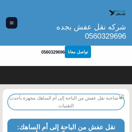
خطي
لى
لمحتوى
شركه نقل عفش بجده
0560329696
0560329696
تواصل معانا
نقل عفش من الباحة إلى أم الساهك: