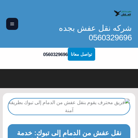
خطي
لى
لمحتوى
شركه نقل عفش بجده
0560329696
0560329696
تواصل معانا
نقل عفش من الدمام إلى تبوك: خدمة