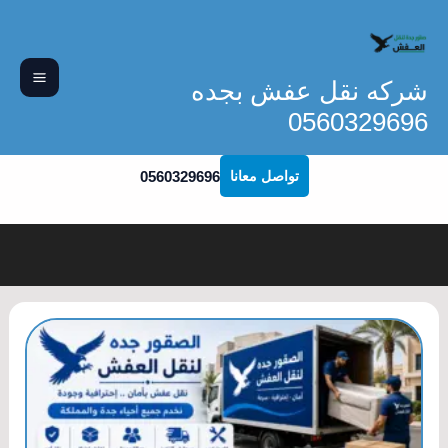
خطي
لى
لمحتوى
شركه نقل عفش بجده
0560329696
0560329696
تواصل معانا