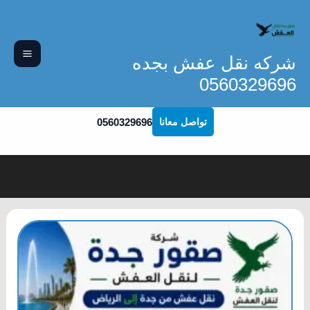
خطي
لى
لمحتوى
شركه نقل عفش بجده
0560329696
0560329696
تواصل معانا