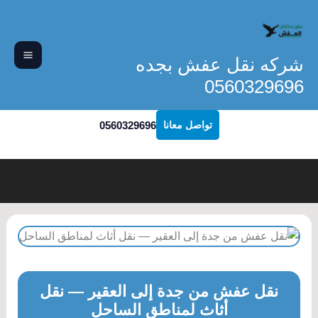
خطي
لى
لمحتوى
شركه نقل عفش بجده
0560329696
0560329696
تواصل معانا
نقل عفش من جدة إلى العقير — نقل
أثاث لمناطق الساحل