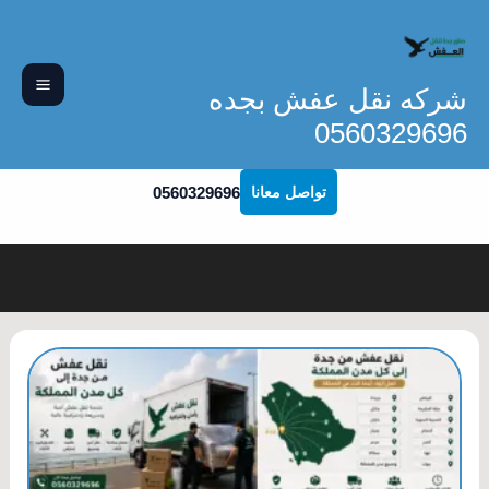
خطي
لى
لمحتوى
شركه نقل عفش بجده
0560329696
0560329696
تواصل معانا