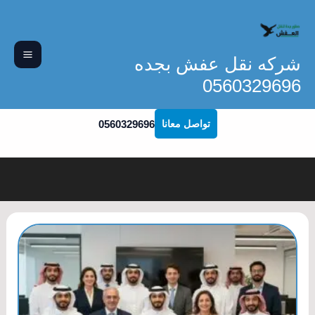
خطي
لى
لمحتوى
شركه نقل عفش بجده
0560329696
0560329696
تواصل معانا