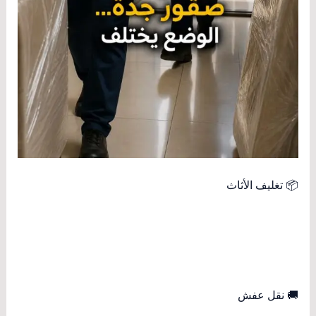
📦 تغليف الأثاث
🚚 نقل عفش