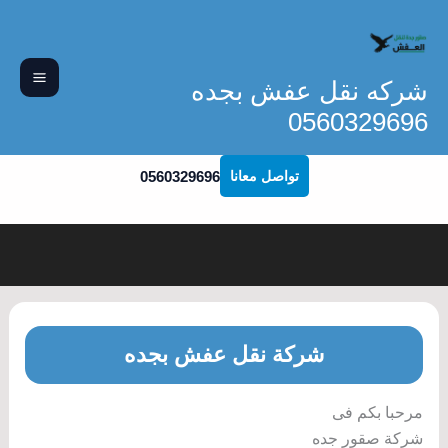
خطي
لى
لمحتوى
شركه نقل عفش بجده
0560329696
0560329696
تواصل معانا
شركة نقل عفش بجده
مرحبا بكم فى
شركة صقور جده