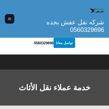
خطي
لى
لمحتوى
شركه نقل عفش بجده
0560329696
0560329696
تواصل معانا
خدمة عملاء نقل الأثاث