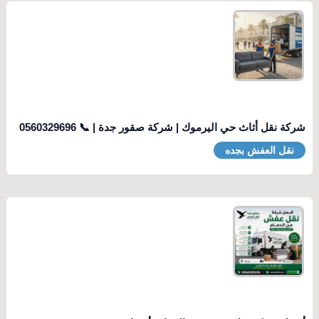
شركة نقل أثاث حي اليرموك | شركة صقور جدة | 📞 0560329696
نقل العفش بجده