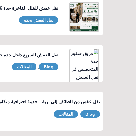
نقل عفش للفلل الفاخرة جدة 0560329696 سريع وآمن
نقل العفش بجده
نقل العفش السريع داخل جدة خل
,
Blog
المقالات
نقل عفش من الطائف إلى تربة – خدمة احترافية متكامل
,
Blog
المقالات