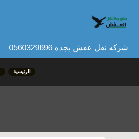
خطي
لى
لمحتوى
شركه نقل عفش بجده 0560329696
الرئيسية
ا