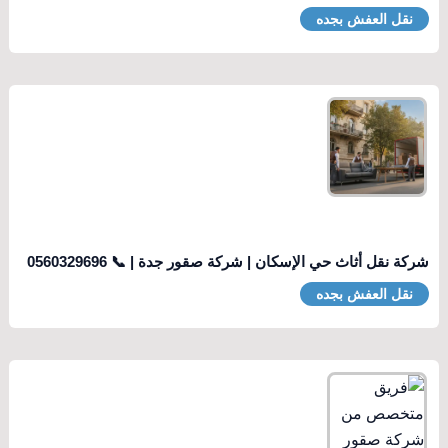
نقل العفش بجده
شركة نقل أثاث حي الإسكان | شركة صقور جدة | 📞 0560329696
نقل العفش بجده