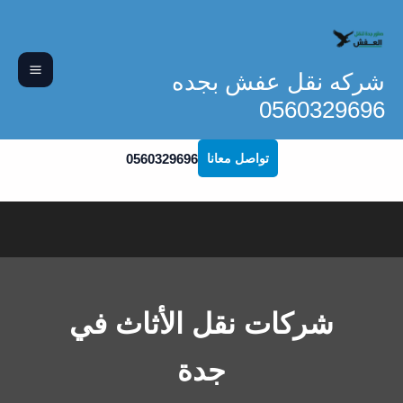
خطي
لى
لمحتوى
شركه نقل عفش بجده
0560329696
0560329696
تواصل معانا
شركات نقل الأثاث في
جدة