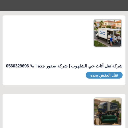
شركة نقل أثاث حي الشلهوب | شركة صقور جدة | 📞 0560329696
نقل العفش بجده