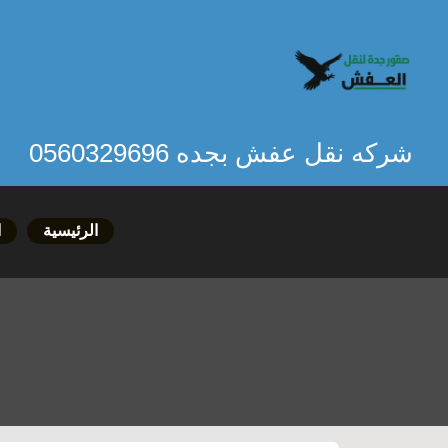
خطي
لى
لمحتوى
شركه نقل عفش بجده 0560329696
الرئيسية
ا