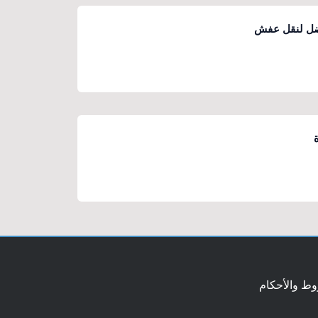
فضل لنقل عفش
ط والأحكام