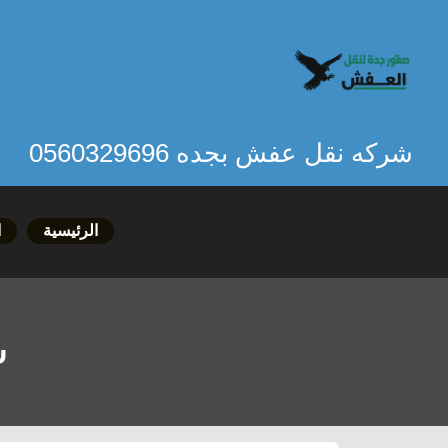
خطي
لى
لمحتوى
شركه نقل عفش بجده 0560329696
الرئيسية
ا
ش