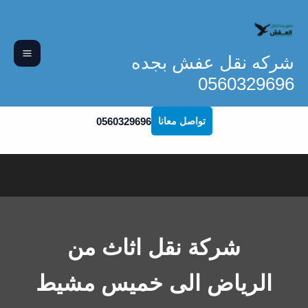
خطي
لى
لمحتوى
شركه نقل عفش بجده
0560329696
0560329696
تواصل معانا
شركة نقل اثاث من
الرياض الى خميس مشيط