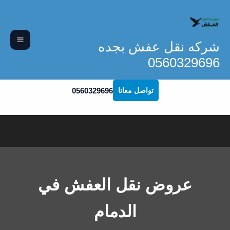
خطي
لى
لمحتوى
شركه نقل عفش بجده
0560329696
0560329696
تواصل معانا
عروض نقل العفش في
الدمام