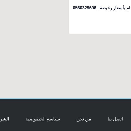
ر رخيصة | 0560329696
اتصل بنا
من نحن
سياسة الخصوصية
الشرو