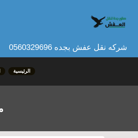
خطي
لى
لمحتوى
شركه نقل عفش بجده 0560329696
الرئيسية
ا
م